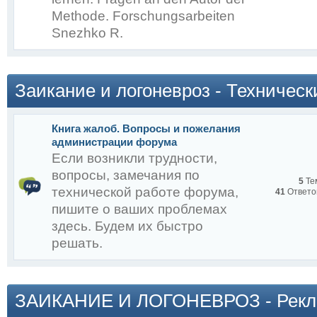
Methode. Forschungsarbeiten
Snezhko R.
Заикание и логоневроз - Техничес
Снежко Р.А.
Книга жалоб. Вопросы и пожелания
администрации форума
Если возникли трудности,
вопросы, замечания по
5
Те
технической работе форума,
41
Ответо
пишите о ваших проблемах
:
здесь. Будем их быстро
ПРОПУСТИТЕ СЕГОДНЯ 
решать.
ТРАНСЛЯЦИЯ И ЖИВО
РА
ЗАИКАНИЕ И ЛОГОНЕВРОЗ - Рекл