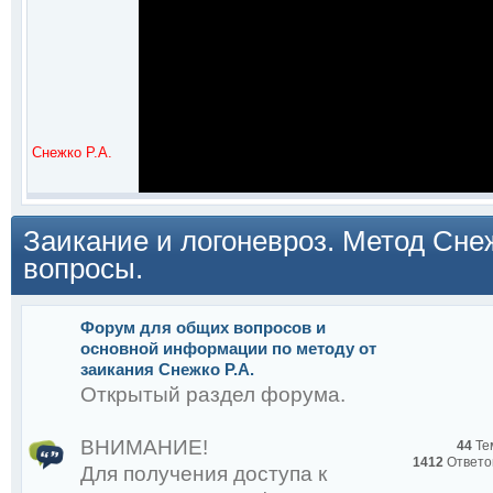
Снежко Р.А.
Заикание и логоневроз. Метод Сне
вопросы.
Форум для общих вопросов и
:
основной информации по методу от
заикания Снежко Р.А.
Открытый раздел форума.
ВНИМАНИЕ!
44
Те
1412
Ответо
Для получения доступа к