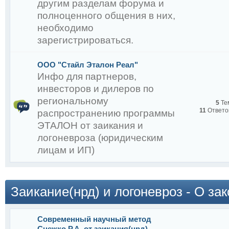
другим разделам форума и
полноценного общения в них,
необходимо
зарегистрироваться.
Снежко Р.А.
ООО "Стайл Эталон Реал"
Инфо для партнеров,
инвесторов и дилеров по
региональному
5
Те
11
Ответо
распространению программы
ЭТАЛОН от заикания и
логоневроза (юридическим
:
лицам и ИП)
Заикание(нрд) и логоневроз - О за
Современный научный метод
Снежко Р.А. от заикания(нрд).