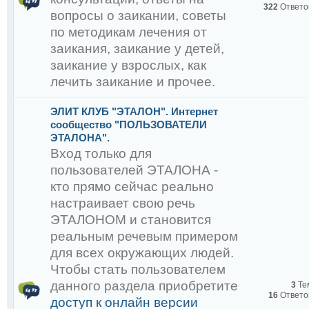
322
Ответо
вопросы о заикании, советы
по методикам лечения от
заикания, заикание у детей,
заикание у взрослых, как
лечить заикание и прочее.
ЭЛИТ КЛУБ "ЭТАЛОН". Интернет
сообщество "ПОЛЬЗОВАТЕЛИ
ЭТАЛОНА".
Снежко Р.А.
Вход только для
пользователей ЭТАЛОНА -
кто прямо сейчас реально
настраивает свою речь
ЭТАЛОНОМ и становится
реальным речевым примером
для всех окружающих людей.
:
Чтобы стать пользователем
данного раздела приобретите
3
Те
: www.9647200000.com З
16
Ответо
доступ к онлайн версии