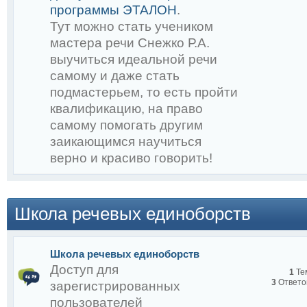
программы ЭТАЛОН
Почему и кто им питаетс
.
Тут можно стать учеником
Почему у Академика Снеж
мастера речи Снежко Р.А.
выучиться идеальной речи
речи? Ответы на эти и м
самому и даже стать
заикание вас ждут в это
подмастерьем, то есть пройти
квалификацию, на право
сегодня 20 февраля 2019
самому помогать другим
заикающимся научиться
верно и красиво говорить!
Снежко Р.А.
Школа речевых единоборств
Школа речевых единоборств
Доступ для
1
Те
3
Ответо
зарегистрированных
пользователей