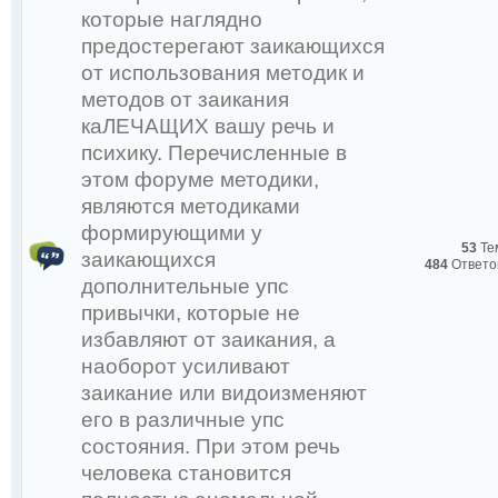
которые наглядно
предостерегают заикающихся
от использования методик и
методов от заикания
каЛЕЧАЩИХ вашу речь и
психику. Перечисленные в
:
этом форуме методики,
являются методиками
:
https://zagonka.tv/v...018
формирующими у
53
Те
заикающихся
Охлобыстина будет поле
484
Ответо
дополнительные упс
деградентов-заик. Очен
привычки, которые не
Снежко Р.А.
избавляют от заикания, а
преподавания, суровый, 
наоборот усиливают
эффективный и простой.
заикание или видоизменяют
его в различные упс
: Демо урок для заикаю
состояния. При этом речь
человека становится