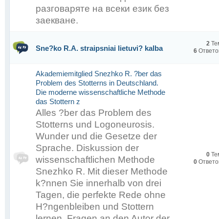
заикания за 3 дня!!!
Снежко Р.А.
разговаряте на всеки език без
заекване.
Что вас ждёт на встрече:
2
Те
Sne?ko R.A. straipsniai lietuvi? kalba
6
Ответо
- Презентация Уникальн
Akademiemitglied Snezhko R. ?ber das
- Ответы на все ваши в
Problem des Stotterns in Deutschland.
- Пример работы методик
Die moderne wissenschaftliche Methode
das Stottern z
Не упустите свой шанс!!
Alles ?ber das Problem des
Stotterns und Logoneurosis.
Wunder und die Gesetze der
По организации и вопро
Sprache. Diskussion der
0
Те
wissenschaftlichen Methode
0
Ответо
https://vk.com/id2307025
Snezhko R. Mit dieser Methode
k?nnen Sie innerhalb von drei
Tagen, die perfekte Rede ohne
H?ngenbleiben und Stottern
lernen. Fragen an den Autor der