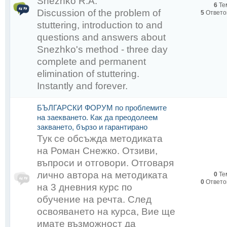
Snezhko R.A.
6
Те
Discussion of the problem of
5
Ответо
stuttering, introduction to and
questions and answers about
:
Snezhko's method - three day
: Заикание, логоневроз,
complete and permanent
elimination of stuttering.
запись закреплена
Instantly and forever.
три часа назад
БЪЛГАРСКИ ФОРУМ по проблемите
Действия
на заекването. Как да преодолеем
закването, бързо и гарантирано
Только в 2019 году у ка
Тук се обсъжда методиката
на Роман Снежко. Отзиви,
задать вопросы и получи
въпроси и отговори. Отговаря
своём городе!!!
лично автора на методиката
0
Те
0
Ответо
на 3 дневния курс по
Снежко РА начинает тур 
обучение на речта. След
презентации своего Уник
освояването на курса, Вие ще
имате възможност да