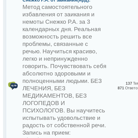
Метод самостоятельного
избавления от заикания и
Снежко Р.А.
немоты Снежко Р.А. за 3
календарных дня. Реальная
возможность решить все
проблемы, связанные с
речью. Научиться красиво,
легко и непринужденно
говорить. Почувствовать себя
:
абсолютно здоровыми и
полноценными людьми. БЕЗ
137
Те
ЛЕЧЕНИЯ, БЕЗ
871
Ответо
МЕДИКАМЕНТОВ, БЕЗ
ЛОГОПЕДОВ И
ПСИХОЛОГОВ. Вы научитесь
испытывать удовольствие и
радость от собственной речи.
Запись на прием: