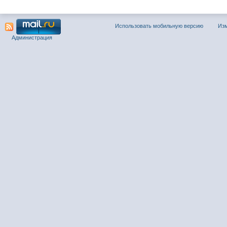
Использовать мобильную версию
Изм
Администрация
Снежко Р.А.
:
: www.9647200000.com До
заикания? Этот вопрос о