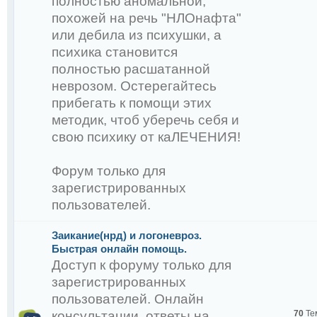
полностью аномальной,
похожей на речь "НЛОнафта"
или дебила из психушки, а
психика становится
полностью расшатанной
неврозом. Остерегайтесь
прибегать к помощи этих
методик, чтоб уберечь себя и
Снежко Р.А.
свою психику от каЛЕЧЕНИЯ!
Форум только для
зарегистрированных
пользователей.
Заикание(нрд) и логоневроз.
Быстрая онлайн помощь.
Доступ к форуму только для
сможете найти на сайте
зарегистрированных
www.9647200000.ru
пользователей. Онлайн
консультации, ответы на
70
Те