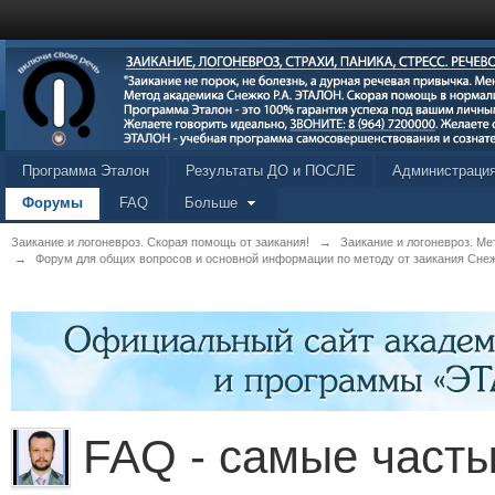
Программа Эталон
Результаты ДО и ПОСЛЕ
Администраци
Форумы
FAQ
Больше
Заикание и логоневроз. Скорая помощь от заикания!
→
Заикание и логоневроз. Ме
→
Форум для общих вопросов и основной информации по методу от заикания Снеж
FAQ - самые часты