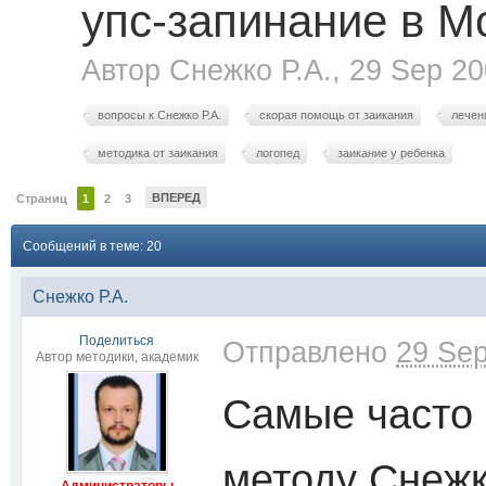
упс-зaпинание в М
Автор
Снежко Р.А.
, 29 Sep 2
вопросы к Снежко Р.А.
скорая помощь от заикания
лечен
методика от заикания
логопед
заикание у ребенка
ВПЕРЕД
Страниц
1
2
3
Сообщений в теме: 20
Снежко Р.А.
Поделиться
Отправлено
29 Sep
Автор методики, академик
Самые часто
методу Снежк